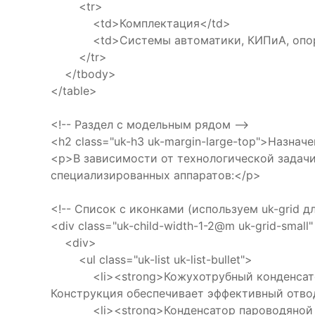
<tr>
<td>Комплектация</td>
<td>Системы автоматики, КИПиА, опорн
</tr>
</tbody>
</table>
<!-- Раздел с модельным рядом -->
<h2 class="uk-h3 uk-margin-large-top">Назна
<p>В зависимости от технологической задачи
специализированных аппаратов:</p>
<!-- Список с иконками (используем uk-grid д
<div class="uk-child-width-1-2@m uk-grid-small"
<div>
<ul class="uk-list uk-list-bullet">
<li><strong>Кожухотрубный конденсатор па
Конструкция обеспечивает эффективный отво
<li><strong>Конденсатор пароводяной кож