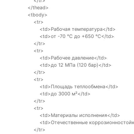
</tr>
</thead>
<tbody>
<tr>
<td>Рабочая температура</td>
<td>от -70 °C до +650 °C</td>
</tr>
<tr>
<td>Рабочее давление</td>
<td>до 12 МПа (120 бар)</td>
</tr>
<tr>
<td>Площадь теплообмена</td>
<td>до 3000 м²</td>
</tr>
<tr>
<td>Материалы исполнения</td>
<td>Отечественные коррозионностойкие,
</tr>