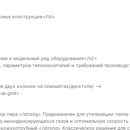
ые конструкции</td>
чение и модельный ряд оборудования</h2>
, параметров теплоносителей и требований производс
ля двух колонок на планшетах/десктопе) -->
 uk-grid>
ра.</strong> Предназначен для утилизации тепла п
д неконденсирующихся газов и оптимальную скорость 
ухотрубный.</strong> Классическое решение для си