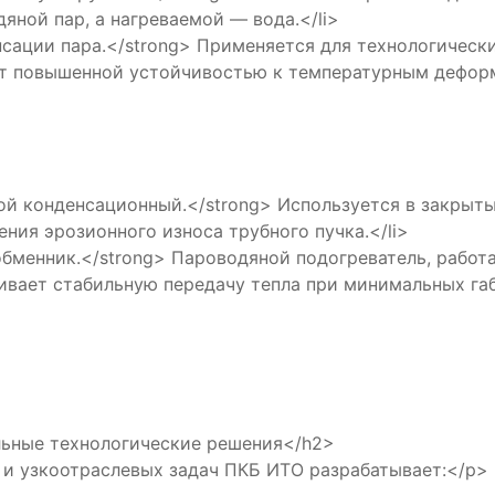
яной пар, а нагреваемой — вода.</li>
и пара.</strong> Применяется для технологических
т повышенной устойчивостью к температурным деформ
нденсационный.</strong> Используется в закрытых 
ния эрозионного износа трубного пучка.</li>
ник.</strong> Пароводяной подогреватель, работа
ивает стабильную передачу тепла при минимальных габ
альные технологические решения</h2>
 и узкоотраслевых задач ПКБ ИТО разрабатывает:</p>