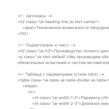
<!-- Заголовок -->
<h2 class="uk-heading-line uk-text-center">
<span>Технические возможности оборудов
</h2>
<!-- Подзаголовок и текст -->
<h2 class="uk-h3">Производство полного цик
<p class="uk-text-default">Мы производим о
обязательных испытаний и систем автоматиз
<!-- Таблица с параметрами (стили UIkit) -->
<table class="uk-table uk-table-divider uk-table
<thead>
<tr>
<th class="uk-width-1-3">Параметр</th
<th class="uk-width-2-3">Диапазон знач