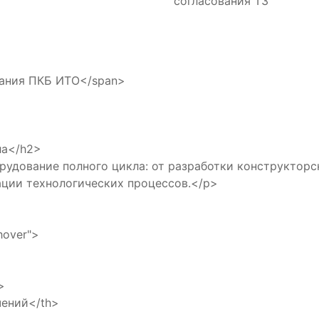
согласования ТЗ
ания ПКБ ИТО</span>
ла</h2>
борудование полного цикла: от разработки конструктор
ации технологических процессов.</p>
-hover">
>
ений</th>