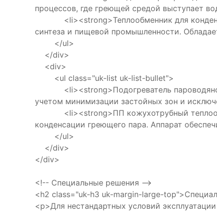
процессов, где греющей средой выступает вод
<li><strong>Теплообменник для конденсаци
синтеза и пищевой промышленности. Обладае
</ul>
</div>
<div>
<ul class="uk-list uk-list-bullet">
<li><strong>Подогреватель пароводяной ко
учетом минимизации застойных зон и исключе
<li><strong>ПП кожухотрубный теплообмен
конденсации греющего пара. Аппарат обеспеч
</ul>
</div>
</div>
<!-- Специальные решения -->
<h2 class="uk-h3 uk-margin-large-top">Специ
<p>Для нестандартных условий эксплуатации